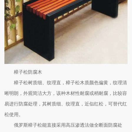
樟子松防腐木
樟子松树质细、纹理直，樟子松木质颜色偏黄，纹理清
晰明朗，外观简洁大方，该种木材性耐腐或稍耐腐，比较容
易进行防腐处理，其树质细、纹理直，近似红松，可替代红
松使用。
俄罗斯樟子松能直接采用高压渗透法做全断面防腐处