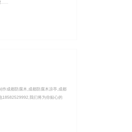
...
制作成都防腐木,成都防腐木凉亭,成都
582529992,我们将为你贴心的