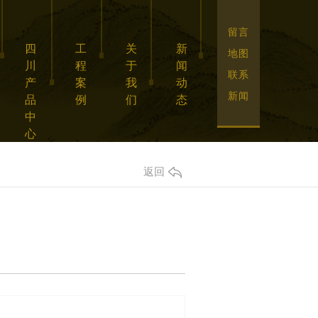
留言
四
工
关
新
地图
川
程
于
闻
联系
产
案
我
动
新闻
品
例
们
态
中
心
返回