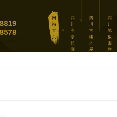
网
四
四
四
8819
站
川
川
川
8578
首
凉
古
地
页
亭
建
板
长
木
围
廊
屋
栏