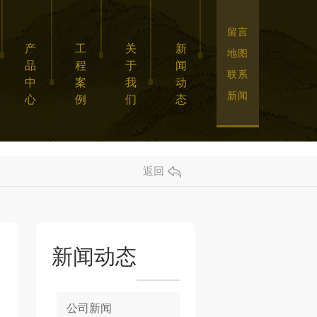
留言
产
工
关
新
地图
品
程
于
闻
联系
中
案
我
动
新闻
心
例
们
态
返回
新闻动态
公司新闻