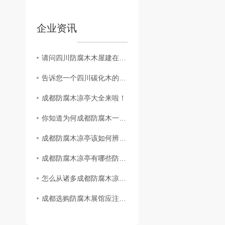
企业资讯
请问四川防腐木木屋建在哪里比较合适？
告诉您一个四川碳化木的秘密
成都防腐木凉亭大全来啦！
你知道为何成都防腐木一出就收到市场的追捧吗？
成都防腐木凉亭该如何辨别地板品质？
成都防腐木凉亭有哪些防腐原理？
怎么从诸多成都防腐木凉亭中挑选一个..的凉亭呢？
成都选购防腐木展馆应注意哪些事项？