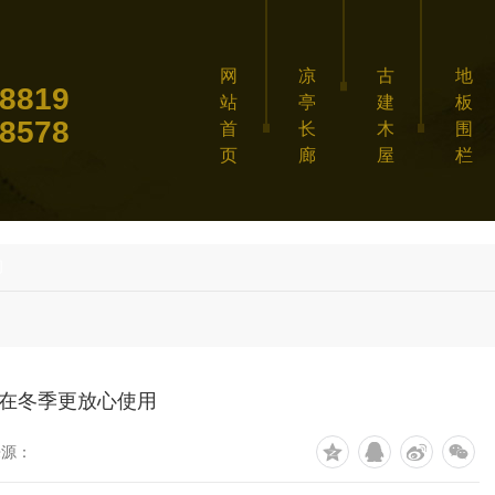
网
凉
古
地
8819
站
亭
建
板
8578
首
长
木
围
页
廊
屋
栏
闻
在冬季更放心使用
来源：